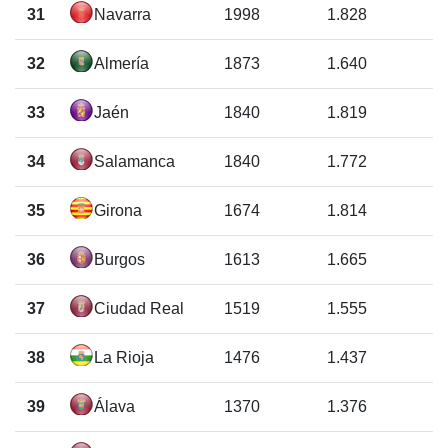
31
Navarra
1998
1.828
32
Almería
1873
1.640
33
Jaén
1840
1.819
34
Salamanca
1840
1.772
35
Girona
1674
1.814
36
Burgos
1613
1.665
37
Ciudad Real
1519
1.555
38
La Rioja
1476
1.437
39
Álava
1370
1.376