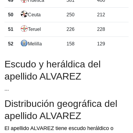
49
Huesca
381
400
50
Ceuta
250
212
51
Teruel
226
228
52
Melilla
158
129
Escudo y heráldica del
apellido ALVAREZ
...
Distribución geográfica del
apellido ALVAREZ
El apellido ALVAREZ tiene escudo heráldico o