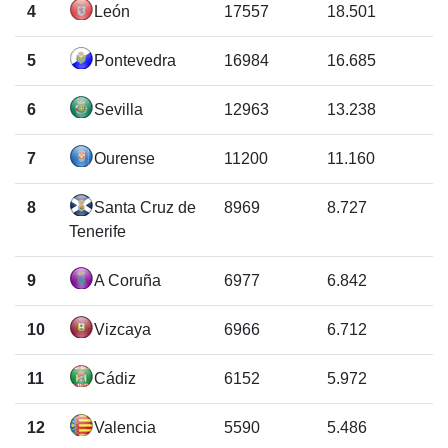
4
León
17557
18.501
5
Pontevedra
16984
16.685
6
Sevilla
12963
13.238
7
Ourense
11200
11.160
8
Santa Cruz de
8969
8.727
Tenerife
9
A Coruña
6977
6.842
10
Vizcaya
6966
6.712
11
Cádiz
6152
5.972
12
Valencia
5590
5.486