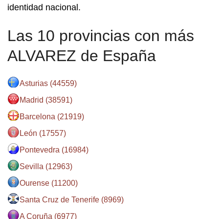
identidad nacional.
Las 10 provincias con más
ALVAREZ de España
Asturias (44559)
Madrid (38591)
Barcelona (21919)
León (17557)
Pontevedra (16984)
Sevilla (12963)
Ourense (11200)
Santa Cruz de Tenerife (8969)
A Coruña (6977)