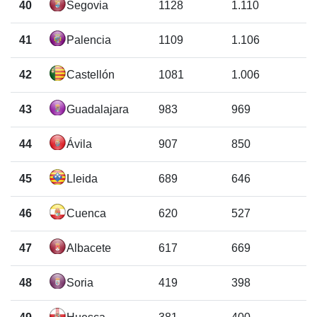
40
Segovia
1128
1.110
41
Palencia
1109
1.106
42
Castellón
1081
1.006
43
Guadalajara
983
969
44
Ávila
907
850
45
Lleida
689
646
46
Cuenca
620
527
47
Albacete
617
669
48
Soria
419
398