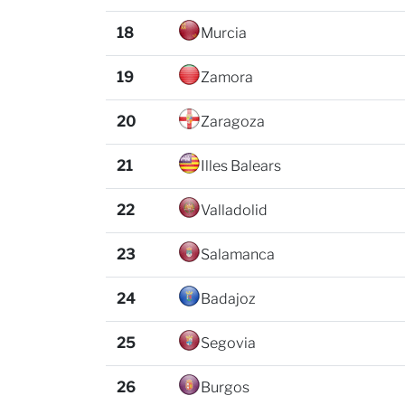
18
Murcia
19
Zamora
20
Zaragoza
21
Illes Balears
22
Valladolid
23
Salamanca
24
Badajoz
25
Segovia
26
Burgos