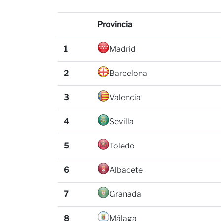
Provincia
1
Madrid
2
Barcelona
3
Valencia
4
Sevilla
5
Toledo
6
Albacete
7
Granada
8
Málaga