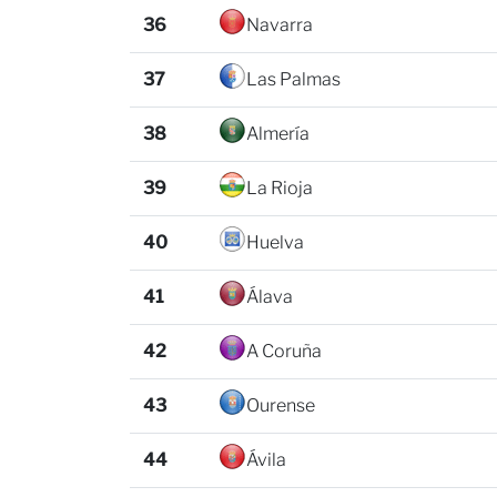
36
Navarra
37
Las Palmas
38
Almería
39
La Rioja
40
Huelva
41
Álava
42
A Coruña
43
Ourense
44
Ávila