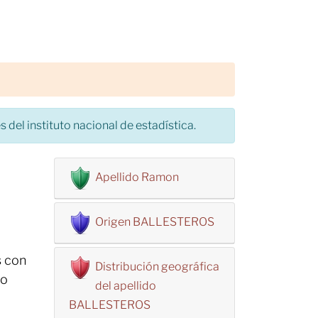
 del instituto nacional de estadística.
Apellido Ramon
Origen BALLESTEROS
s con
Distribución geográfica
do
del apellido
BALLESTEROS