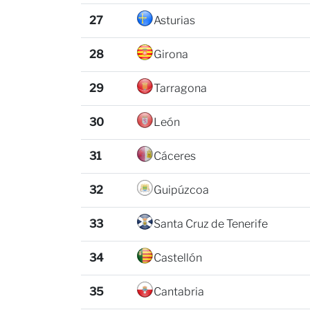
27
Asturias
28
Girona
29
Tarragona
30
León
31
Cáceres
32
Guipúzcoa
33
Santa Cruz de Tenerife
34
Castellón
35
Cantabria