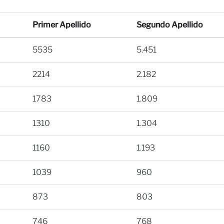
Primer Apellido
Segundo Apellido
5535
5.451
2214
2.182
1783
1.809
1310
1.304
1160
1.193
1039
960
873
803
746
768