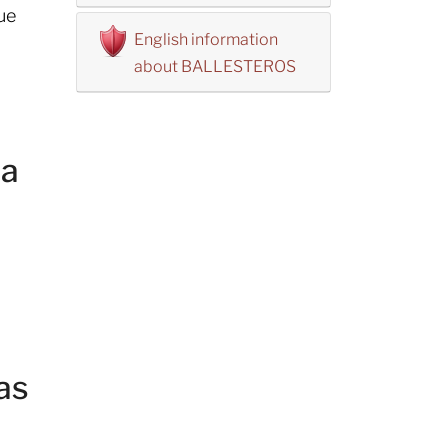
ue
English information
about BALLESTEROS
ña
as