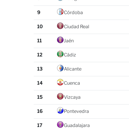
9
Córdoba
10
Ciudad Real
11
Jaén
12
Cádiz
13
Alicante
14
Cuenca
15
Vizcaya
16
Pontevedra
17
Guadalajara