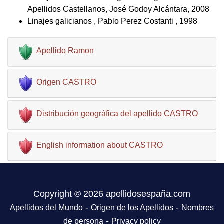
Apellidos Castellanos, José Godoy Alcántara, 2008
Linajes galicianos , Pablo Perez Costanti , 1998
Apellido Ramon
Origen CASTRO
Distribución geográfica del apellido CASTRO
English information about CASTRO
Copyright © 2026 apellidosespaña.com
-
-
Apellidos del Mundo
Origen de los Apellidos
Nombres
-
de persona
Privacy policy