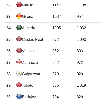
22
Murcia
1158
1.198
23
Girona
1037
957
24
Almería
1005
1.032
25
Ciudad Real
972
1.090
26
Valladolid
952
893
27
Zaragoza
942
972
28
Guipúzcoa
929
920
29
Toledo
925
1.019
30
Badajoz
784
820