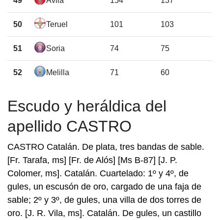
49
Ávila
154
137
50
Teruel
101
103
51
Soria
74
75
52
Melilla
71
60
Escudo y heráldica del
apellido CASTRO
CASTRO Catalán. De plata, tres bandas de sable.
[Fr. Tarafa, ms] [Fr. de Alós] [Ms B-87] [J. P.
Colomer, ms]. Catalán. Cuartelado: 1º y 4º, de
gules, un escusón de oro, cargado de una faja de
sable; 2º y 3º, de gules, una villa de dos torres de
oro. [J. R. Vila, ms]. Catalán. De gules, un castillo