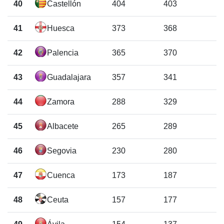
40
Castellón
404
403
41
Huesca
373
368
42
Palencia
365
370
43
Guadalajara
357
341
44
Zamora
288
329
45
Albacete
265
289
46
Segovia
230
280
47
Cuenca
173
187
48
Ceuta
157
177