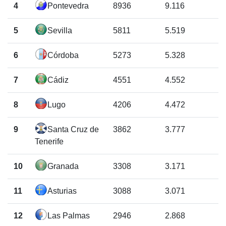
4
Pontevedra
8936
9.116
5
Sevilla
5811
5.519
6
Córdoba
5273
5.328
7
Cádiz
4551
4.552
8
Lugo
4206
4.472
9
Santa Cruz de
3862
3.777
Tenerife
10
Granada
3308
3.171
11
Asturias
3088
3.071
12
Las Palmas
2946
2.868