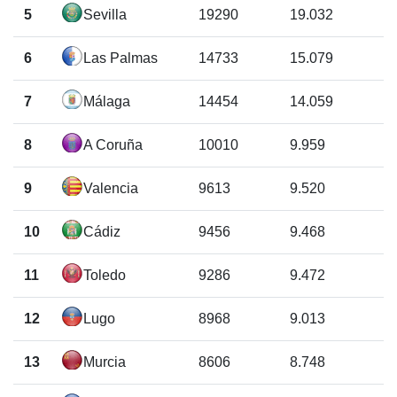
5
Sevilla
19290
19.032
6
Las Palmas
14733
15.079
7
Málaga
14454
14.059
8
A Coruña
10010
9.959
9
Valencia
9613
9.520
10
Cádiz
9456
9.468
11
Toledo
9286
9.472
12
Lugo
8968
9.013
13
Murcia
8606
8.748