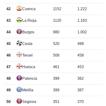
42
Cuenca
1152
1.222
43
La Rioja
1120
1.163
44
Burgos
980
1.002
45
Ceuta
520
488
46
Teruel
508
458
47
Huesca
461
453
48
Palencia
399
362
49
Melilla
399
387
50
Segovia
351
370