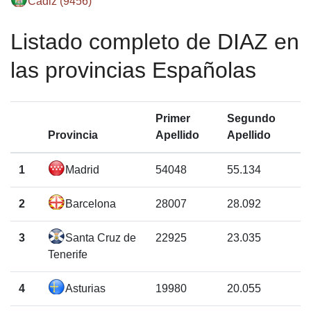
Cádiz (9456)
Listado completo de DIAZ en
las provincias Españolas
Primer
Segundo
Provincia
Apellido
Apellido
1
Madrid
54048
55.134
2
Barcelona
28007
28.092
3
Santa Cruz de
22925
23.035
Tenerife
4
Asturias
19980
20.055