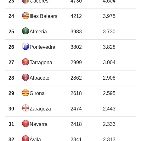
23
Cáceres
4730
4.604
24
Illes Balears
4212
3.975
25
Almería
3983
3.730
26
Pontevedra
3802
3.828
27
Tarragona
2999
3.004
28
Albacete
2862
2.908
29
Girona
2618
2.595
30
Zaragoza
2474
2.443
31
Navarra
2418
2.333
32
Ávila
2341
2.313