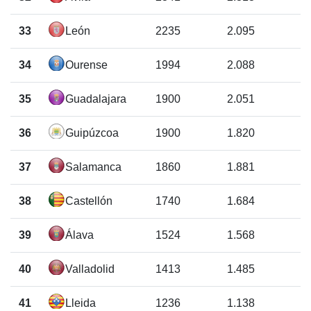
33
León
2235
2.095
34
Ourense
1994
2.088
35
Guadalajara
1900
2.051
36
Guipúzcoa
1900
1.820
37
Salamanca
1860
1.881
38
Castellón
1740
1.684
39
Álava
1524
1.568
40
Valladolid
1413
1.485
41
Lleida
1236
1.138