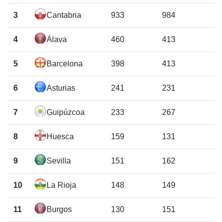
3
Cantabria
933
984
4
Álava
460
413
5
Barcelona
398
413
6
Asturias
241
231
7
Guipúzcoa
233
267
8
Huesca
159
131
9
Sevilla
151
162
10
La Rioja
148
149
11
Burgos
130
151