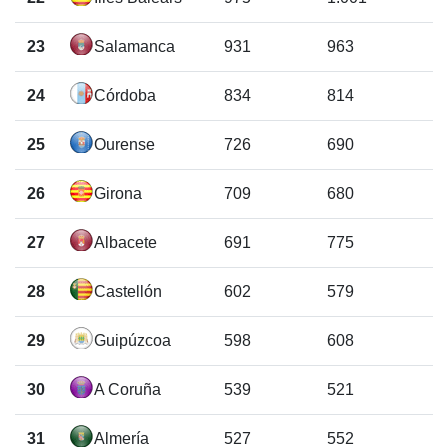
23
Salamanca
931
963
24
Córdoba
834
814
25
Ourense
726
690
26
Girona
709
680
27
Albacete
691
775
28
Castellón
602
579
29
Guipúzcoa
598
608
30
A Coruña
539
521
31
Almería
527
552