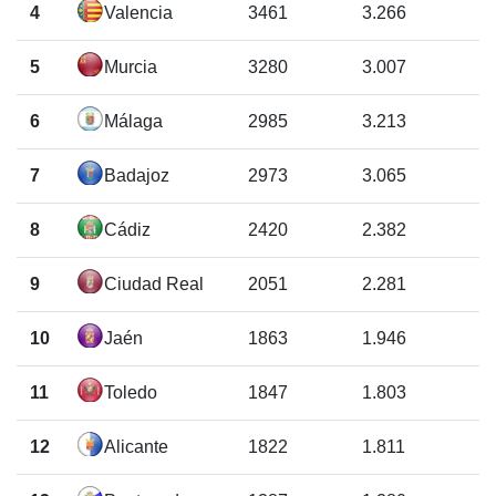
4
Valencia
3461
3.266
5
Murcia
3280
3.007
6
Málaga
2985
3.213
7
Badajoz
2973
3.065
8
Cádiz
2420
2.382
9
Ciudad Real
2051
2.281
10
Jaén
1863
1.946
11
Toledo
1847
1.803
12
Alicante
1822
1.811