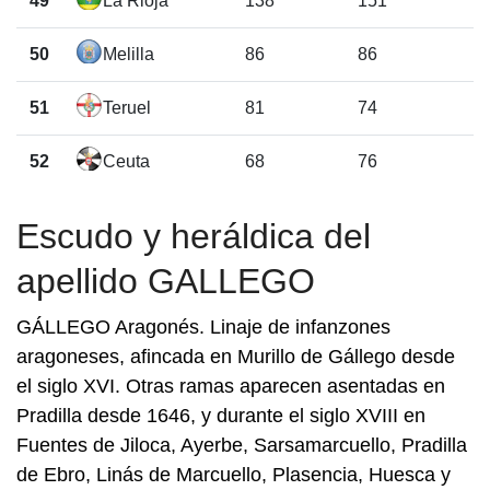
49
La Rioja
138
151
50
Melilla
86
86
51
Teruel
81
74
52
Ceuta
68
76
Escudo y heráldica del
apellido GALLEGO
GÁLLEGO Aragonés. Linaje de infanzones
aragoneses, afincada en Murillo de Gállego desde
el siglo XVI. Otras ramas aparecen asentadas en
Pradilla desde 1646, y durante el siglo XVIII en
Fuentes de Jiloca, Ayerbe, Sarsamarcuello, Pradilla
de Ebro, Linás de Marcuello, Plasencia, Huesca y