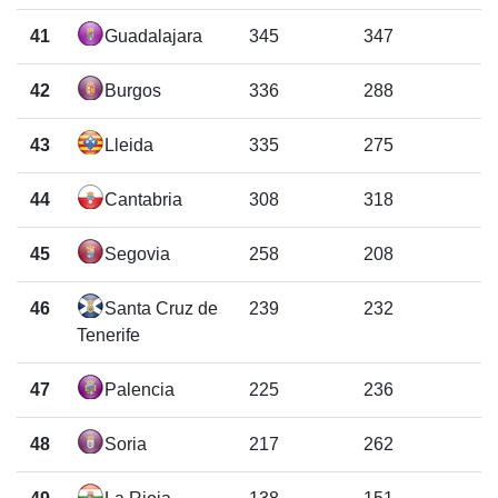
41
Guadalajara
345
347
42
Burgos
336
288
43
Lleida
335
275
44
Cantabria
308
318
45
Segovia
258
208
46
Santa Cruz de
239
232
Tenerife
47
Palencia
225
236
48
Soria
217
262