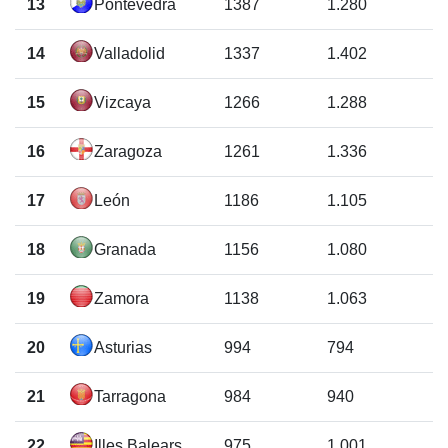
13
Pontevedra
1387
1.280
14
Valladolid
1337
1.402
15
Vizcaya
1266
1.288
16
Zaragoza
1261
1.336
17
León
1186
1.105
18
Granada
1156
1.080
19
Zamora
1138
1.063
20
Asturias
994
794
21
Tarragona
984
940
22
Illes Balears
975
1.001