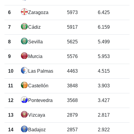
6
Zaragoza
5973
6.425
7
Cádiz
5917
6.159
8
Sevilla
5625
5.499
9
Murcia
5576
5.953
10
Las Palmas
4463
4.515
11
Castellón
3848
3.903
12
Pontevedra
3568
3.427
13
Vizcaya
2879
2.817
14
Badajoz
2857
2.922