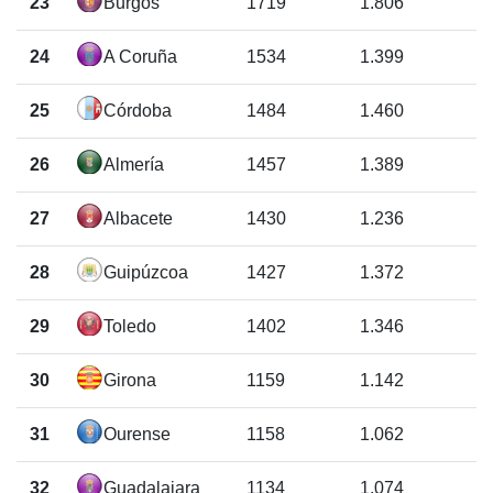
23
Burgos
1719
1.806
24
A Coruña
1534
1.399
25
Córdoba
1484
1.460
26
Almería
1457
1.389
27
Albacete
1430
1.236
28
Guipúzcoa
1427
1.372
29
Toledo
1402
1.346
30
Girona
1159
1.142
31
Ourense
1158
1.062
32
Guadalajara
1134
1.074