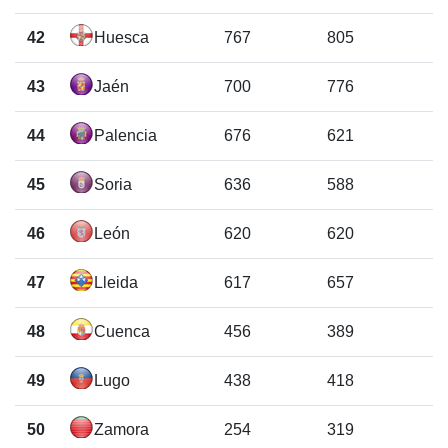
42
Huesca
767
805
43
Jaén
700
776
44
Palencia
676
621
45
Soria
636
588
46
León
620
620
47
Lleida
617
657
48
Cuenca
456
389
49
Lugo
438
418
50
Zamora
254
319