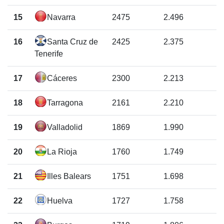
15
Navarra
2475
2.496
16
Santa Cruz de
2425
2.375
Tenerife
17
Cáceres
2300
2.213
18
Tarragona
2161
2.210
19
Valladolid
1869
1.990
20
La Rioja
1760
1.749
21
Illes Balears
1751
1.698
22
Huelva
1727
1.758