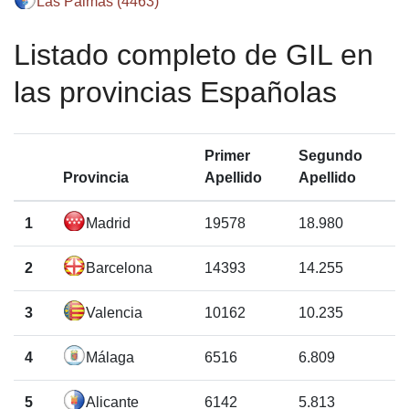
Las Palmas (4463)
Listado completo de GIL en
las provincias Españolas
Primer
Segundo
Provincia
Apellido
Apellido
1
Madrid
19578
18.980
2
Barcelona
14393
14.255
3
Valencia
10162
10.235
4
Málaga
6516
6.809
5
Alicante
6142
5.813