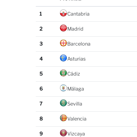
1
Cantabria
2
Madrid
3
Barcelona
4
Asturias
5
Cádiz
6
Málaga
7
Sevilla
8
Valencia
9
Vizcaya