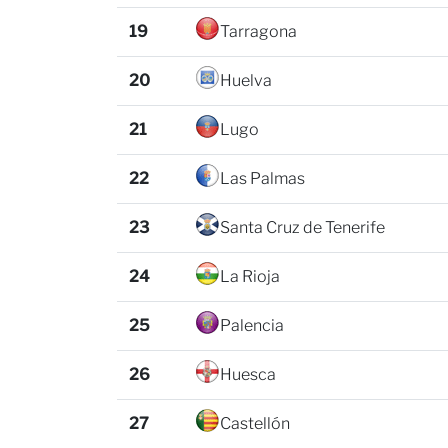
19
Tarragona
20
Huelva
21
Lugo
22
Las Palmas
23
Santa Cruz de Tenerife
24
La Rioja
25
Palencia
26
Huesca
27
Castellón