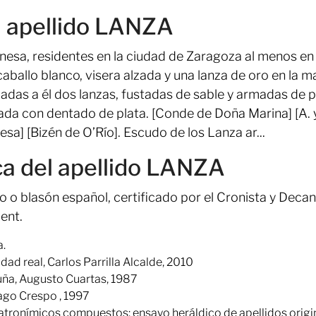
l apellido LANZA
esa, residentes en la ciudad de Zaragoza al menos en
allo blanco, visera alzada y una lanza de oro en la ma
madas a él dos lanzas, fustadas de sable y armadas de p
ntada con dentado de plata. [Conde de Doña Marina] [A. 
sa] [Bizén de O’Río]. Escudo de los Lanza ar...
ca del apellido LANZA
o o blasón español, certificado por el Cronista y Deca
ent.
a.
dad real, Carlos Parrilla Alcalde, 2010
luña, Augusto Cuartas, 1987
iago Crespo , 1997
atronímicos compuestos: ensayo heráldico de apellidos orig