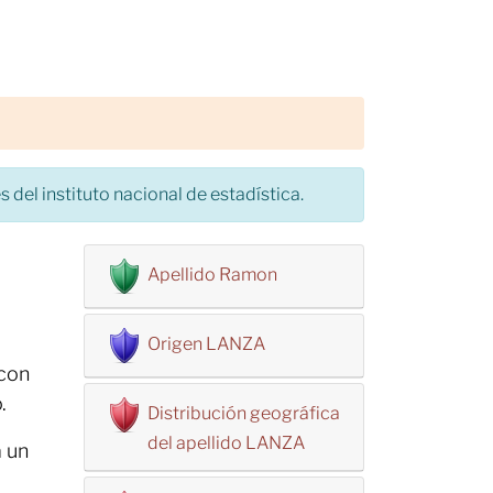
 del instituto nacional de estadística.
Apellido Ramon
Origen LANZA
 con
.
Distribución geográfica
del apellido LANZA
a un