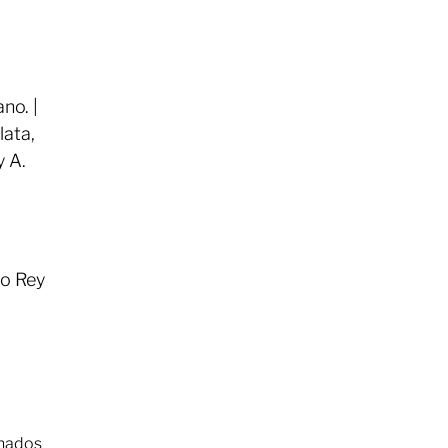
no. |
lata,
y A.
no Rey
inados