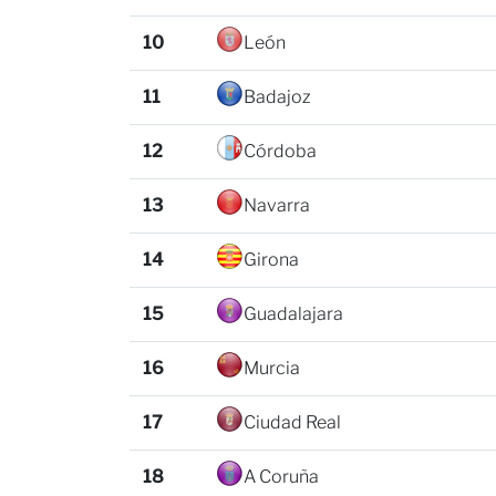
10
León
11
Badajoz
12
Córdoba
13
Navarra
14
Girona
15
Guadalajara
16
Murcia
17
Ciudad Real
18
A Coruña