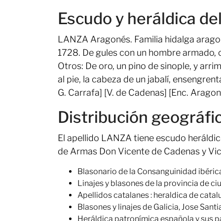
Escudo y heráldica de
LANZA Aragonés. Familia hidalga aragon
1728. De gules con un hombre armado, cab
Otros: De oro, un pino de sinople, y arri
al pie, la cabeza de un jabalí, ensengre
G. Carrafa] [V. de Cadenas] [Enc. Aragone
Distribución geográfi
El apellido LANZA tiene escudo heráldic
de Armas Don Vicente de Cadenas y Vic
Blasonario de la Consanguinidad ibéric
Linajes y blasones de la provincia de ciu
Apellidos catalanes : heraldica de cata
Blasones y linajes de Galicia, Jose Sant
Heráldica patronímica española y sus p