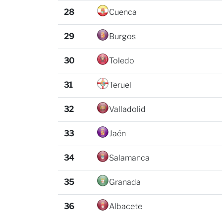
28
Cuenca
29
Burgos
30
Toledo
31
Teruel
32
Valladolid
33
Jaén
34
Salamanca
35
Granada
36
Albacete