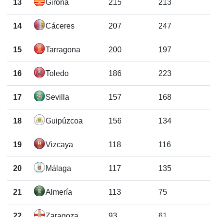
13
Girona
215
213
14
Cáceres
207
247
15
Tarragona
200
197
16
Toledo
186
223
17
Sevilla
157
168
18
Guipúzcoa
156
134
19
Vizcaya
118
116
20
Málaga
117
135
21
Almería
113
75
22
Zaragoza
93
61