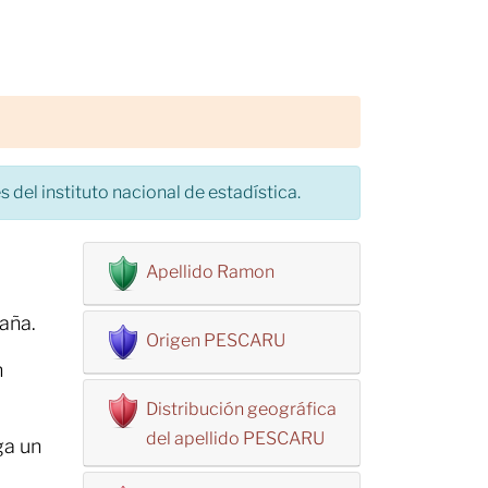
 del instituto nacional de estadística.
Apellido Ramon
aña.
Origen PESCARU
n
Distribución geográfica
del apellido PESCARU
ga un