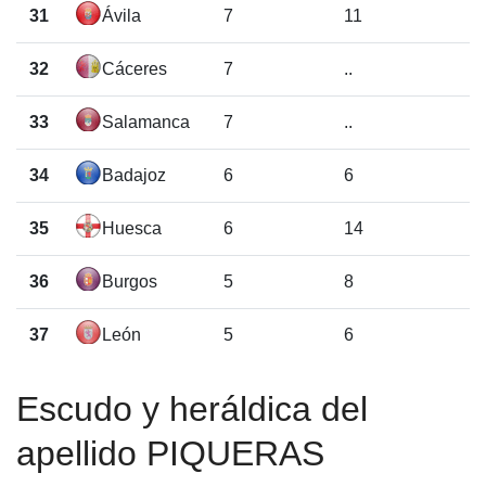
31
Ávila
7
11
32
Cáceres
7
..
33
Salamanca
7
..
34
Badajoz
6
6
35
Huesca
6
14
36
Burgos
5
8
37
León
5
6
Escudo y heráldica del
apellido PIQUERAS