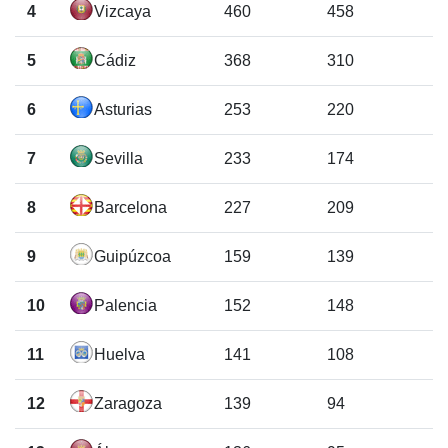
4
Vizcaya
460
458
5
Cádiz
368
310
6
Asturias
253
220
7
Sevilla
233
174
8
Barcelona
227
209
9
Guipúzcoa
159
139
10
Palencia
152
148
11
Huelva
141
108
12
Zaragoza
139
94