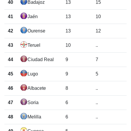
40
Badajoz
13
15
41
Jaén
13
10
42
Ourense
13
12
43
Teruel
10
..
44
Ciudad Real
9
7
45
Lugo
9
5
46
Albacete
8
..
47
Soria
6
..
48
Melilla
6
..