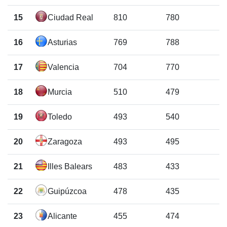
15
Ciudad Real
810
780
16
Asturias
769
788
17
Valencia
704
770
18
Murcia
510
479
19
Toledo
493
540
20
Zaragoza
493
495
21
Illes Balears
483
433
22
Guipúzcoa
478
435
23
Alicante
455
474