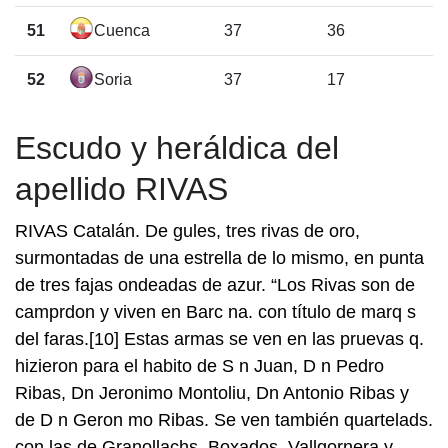
51
Cuenca
37
36
52
Soria
37
17
Escudo y heráldica del
apellido RIVAS
RIVAS Catalán. De gules, tres rivas de oro,
surmontadas de una estrella de lo mismo, en punta
de tres fajas ondeadas de azur. “Los Rivas son de
camprdon y viven en Barc na. con título de marq s
del faras.[10] Estas armas se ven en las pruevas q.
hizieron para el habito de S n Juan, D n Pedro
Ribas, Dn Jeronimo Montoliu, Dn Antonio Ribas y
de D n Geron mo Ribas. Se ven también quartelads.
con las de Granollachs, Boxados, Vallgornera y