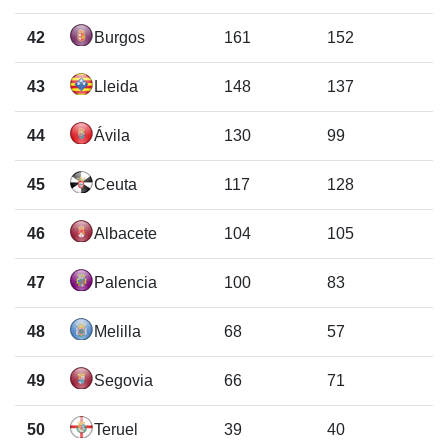
42
Burgos
161
152
43
Lleida
148
137
44
Ávila
130
99
45
Ceuta
117
128
46
Albacete
104
105
47
Palencia
100
83
48
Melilla
68
57
49
Segovia
66
71
50
Teruel
39
40