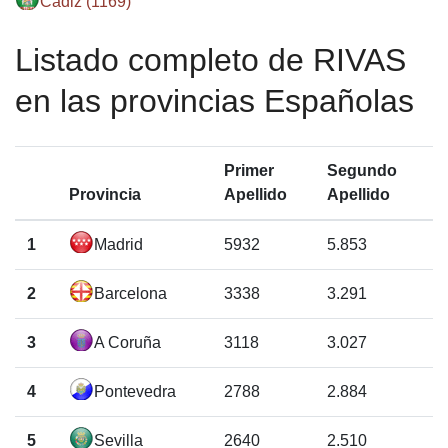
Cádiz (1169)
Listado completo de RIVAS
en las provincias Españolas
Primer
Segundo
Provincia
Apellido
Apellido
1
Madrid
5932
5.853
2
Barcelona
3338
3.291
3
A Coruña
3118
3.027
4
Pontevedra
2788
2.884
5
Sevilla
2640
2.510