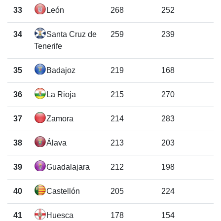
33
León
268
252
34
Santa Cruz de
259
239
Tenerife
35
Badajoz
219
168
36
La Rioja
215
270
37
Zamora
214
283
38
Álava
213
203
39
Guadalajara
212
198
40
Castellón
205
224
41
Huesca
178
154