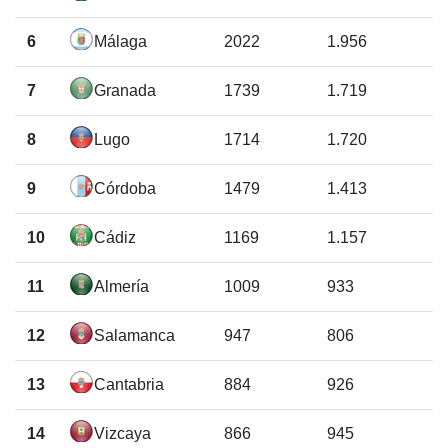
6
Málaga
2022
1.956
7
Granada
1739
1.719
8
Lugo
1714
1.720
9
Córdoba
1479
1.413
10
Cádiz
1169
1.157
11
Almería
1009
933
12
Salamanca
947
806
13
Cantabria
884
926
14
Vizcaya
866
945