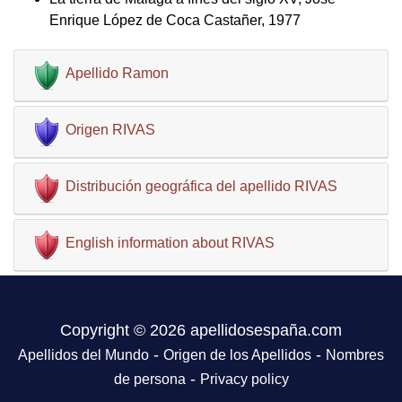
Enrique López de Coca Castañer, 1977
Apellido Ramon
Origen RIVAS
Distribución geográfica del apellido RIVAS
English information about RIVAS
Copyright © 2026 apellidosespaña.com
-
-
Apellidos del Mundo
Origen de los Apellidos
Nombres
-
de persona
Privacy policy