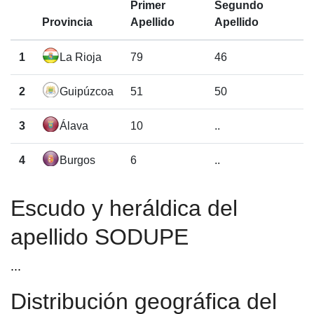
Primer
Segundo
Provincia
Apellido
Apellido
1
La Rioja
79
46
2
Guipúzcoa
51
50
3
Álava
10
..
4
Burgos
6
..
Escudo y heráldica del
apellido SODUPE
...
Distribución geográfica del