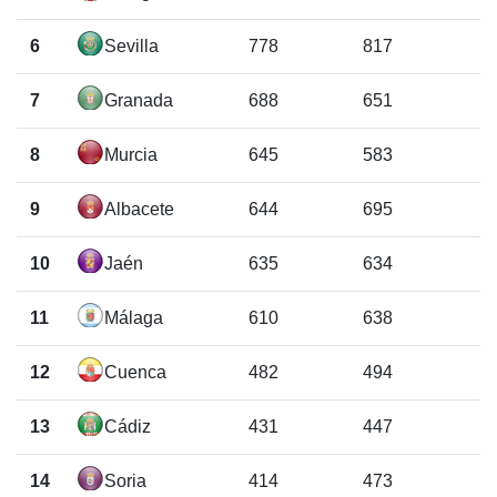
6
Sevilla
778
817
7
Granada
688
651
8
Murcia
645
583
9
Albacete
644
695
10
Jaén
635
634
11
Málaga
610
638
12
Cuenca
482
494
13
Cádiz
431
447
14
Soria
414
473