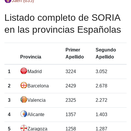
Jaén (635)
Listado completo de SORIA
en las provincias Españolas
Primer
Segundo
Provincia
Apellido
Apellido
1
Madrid
3224
3.052
2
Barcelona
2429
2.678
3
Valencia
2325
2.272
4
Alicante
1357
1.403
5
Zaragoza
1258
1.287