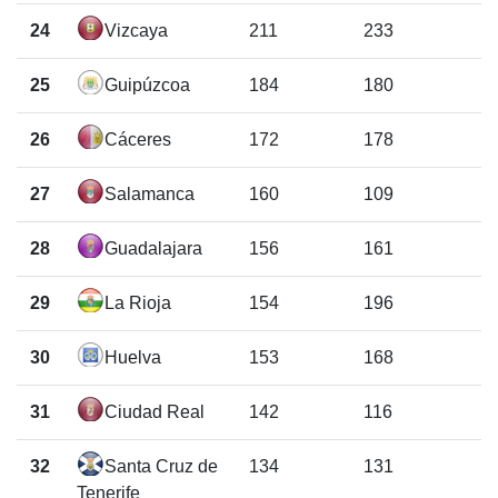
24
Vizcaya
211
233
25
Guipúzcoa
184
180
26
Cáceres
172
178
27
Salamanca
160
109
28
Guadalajara
156
161
29
La Rioja
154
196
30
Huelva
153
168
31
Ciudad Real
142
116
32
Santa Cruz de
134
131
Tenerife