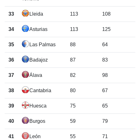
33
Lleida
113
108
34
Asturias
113
125
35
Las Palmas
88
64
36
Badajoz
87
83
37
Álava
82
98
38
Cantabria
80
67
39
Huesca
75
65
40
Burgos
59
79
41
León
55
71