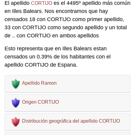
El apellido
es el 4495º apellido más común
CORTIJO
en Illes Balears. Nos encontramos que hay
censados 18 con CORTIJO como primer apellido,
33 con CORTIJO como segundo apellido y un total
de .. con CORTIJO en ambos apellidos
Esto representa que en Illes Balears estan
censados un 0.39% de los habitantes con el
apellido CORTIJO de Espana.
Apellido Ramon
Origen CORTIJO
Distribución geográfica del apellido CORTIJO