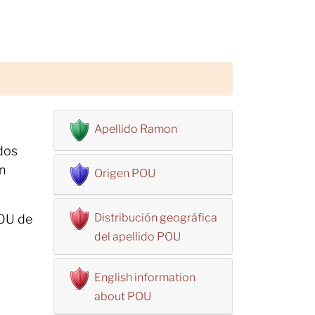
Apellido Ramon
dos
n
Origen POU
Distribución geográfica
POU de
del apellido POU
English information
about POU